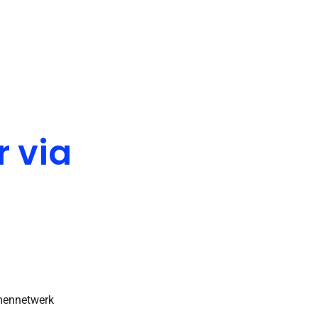
 via
rmennetwerk