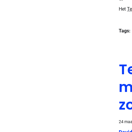
Het
Te
Tags:
T
m
z
24 maa