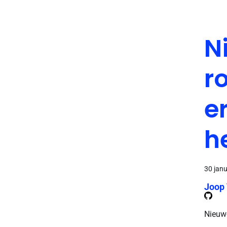
N
r
e
h
30 jan
Joop
Nieuwe