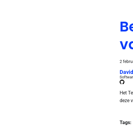
B
v
2 febru
David
Softwar
Het Te
deze v
Tags: