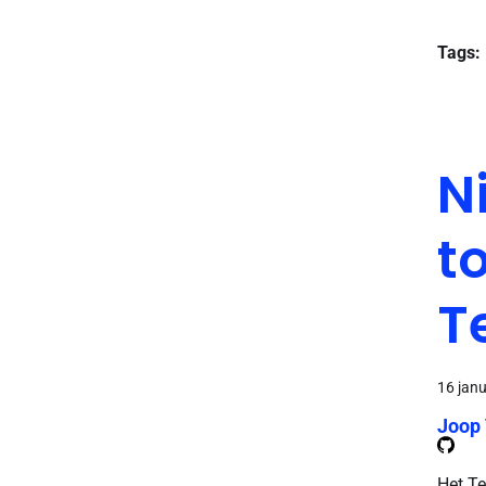
Tags:
N
t
T
16 jan
Joop
Het Te