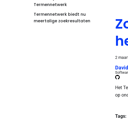
Termennetwerk
Termennetwerk biedt nu
Z
meertalige zoekresultaten
h
2 maar
David
Softwar
Het Te
op on
Tags: