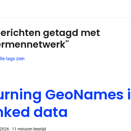
berichten getagd met
ermennetwerk"
lle tags zien
urning GeoNames i
inked data
 2026
·
11 minuten leestijd