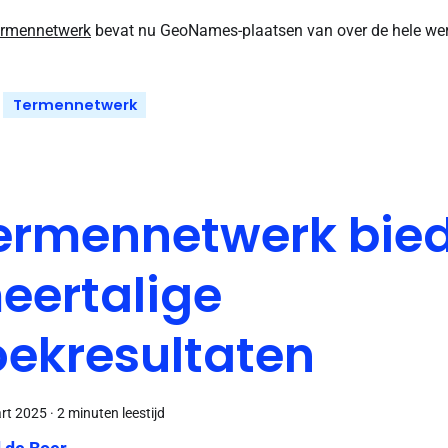
rmennetwerk
bevat nu GeoNames-plaatsen van over de hele wer
Termennetwerk
ermennetwerk bied
eertalige
oekresultaten
rt 2025
·
2 minuten leestijd