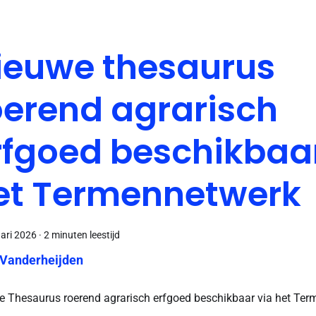
ieuwe thesaurus
oerend agrarisch
rfgoed beschikbaar
et Termennetwerk
uari 2026
·
2 minuten leestijd
 Vanderheijden
 Thesaurus roerend agrarisch erfgoed beschikbaar via het Te