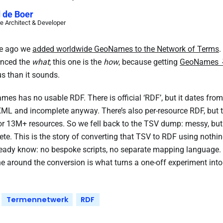
 de Boer
e Architect & Developer
le ago we
added worldwide GeoNames to the Network of Terms
.
nced the
what
; this one is the
how
, because getting
GeoNames
s than it sounds.
es has no usable RDF. There is official ‘RDF’, but it dates from 
L and incomplete anyway. There’s also per-resource RDF, but t
or 13M+ resources. So we fell back to the TSV dump: messy, but
te. This is the story of converting that TSV to RDF using noth
eady know: no bespoke scripts, no separate mapping language.
ne around the conversion is what turns a one-off experiment into
Termennetwerk
RDF