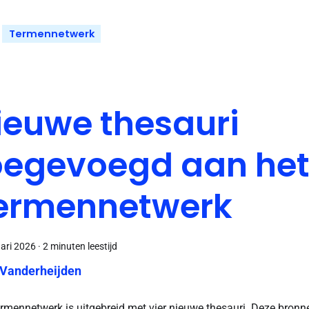
Termennetwerk
ieuwe thesauri
oegevoegd aan he
ermennetwerk
uari 2026
·
2 minuten leestijd
 Vanderheijden
rmennetwerk is uitgebreid met vier nieuwe thesauri. Deze bronn