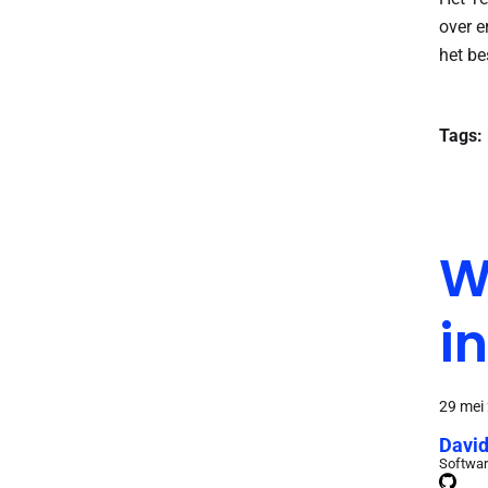
over e
het be
Tags:
W
i
29 mei
David
Softwar