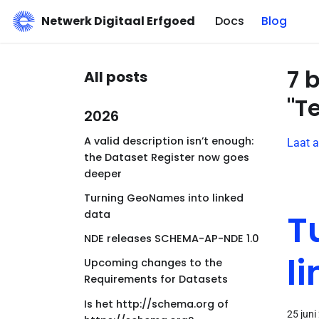
Netwerk Digitaal Erfgoed
Docs
Blog
7 
All posts
"T
2026
A valid description isn’t enough:
Laat a
the Dataset Register now goes
deeper
Turning GeoNames into linked
T
data
NDE releases SCHEMA-AP-NDE 1.0
l
Upcoming changes to the
Requirements for Datasets
Is het http://schema.org of
25 juni