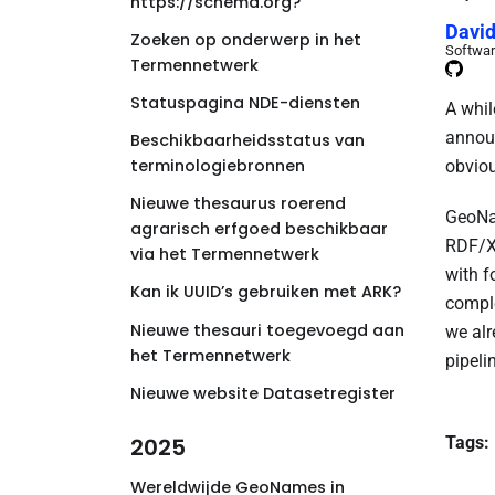
https://schema.org?
David
Zoeken op onderwerp in het
Softwar
Termennetwerk
Statuspagina NDE-diensten
A whi
annou
Beschikbaarheidsstatus van
terminologiebronnen
obviou
Nieuwe thesaurus roerend
GeoNam
agrarisch erfgoed beschikbaar
RDF/XM
via het Termennetwerk
with f
Kan ik UUID’s gebruiken met ARK?
comple
Nieuwe thesauri toegevoegd aan
we alr
het Termennetwerk
pipeli
Nieuwe website Datasetregister
Tags:
2025
Wereldwijde GeoNames in