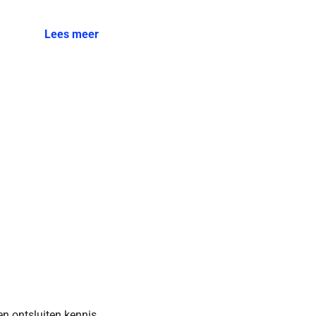
Lees meer
t
en ontsluiten kennis