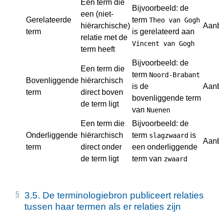
Een term die
Bijvoorbeeld: de
een (niet-
Gerelateerde
term
Theo van Gogh
hiërarchische)
Aan
term
is gerelateerd aan
relatie met de
Vincent van Gogh
term heeft
Bijvoorbeeld: de
Een term die
term
Noord-Brabant
Bovenliggende
hiërarchisch
is de
Aan
term
direct boven
bovenliggende term
de term ligt
van
Nuenen
Een term die
Bijvoorbeeld: de
Onderliggende
hiërarchisch
term
is
slagzwaard
Aan
term
direct onder
een onderliggende
de term ligt
term van
zwaard
3.5.
De terminologiebron publiceert relaties
tussen haar termen als er relaties zijn