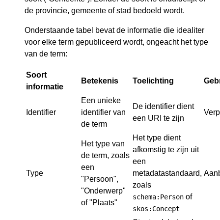
de provincie, gemeente of stad bedoeld wordt.
Onderstaande tabel bevat de informatie die idealiter
voor elke term gepubliceerd wordt, ongeacht het type
van de term:
Soort
Betekenis
Toelichting
Geb
informatie
Een unieke
De identifier dient
Identifier
identifier van
Verp
een URI te zijn
de term
Het type dient
Het type van
afkomstig te zijn uit
de term, zoals
een
een
Type
metadatastandaard,
Aan
"Persoon",
zoals
"Onderwerp"
of
schema:Person
of "Plaats"
skos:Concept