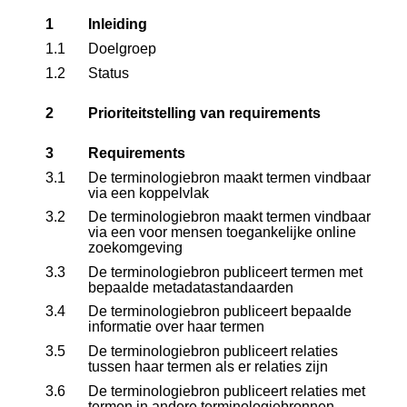
1
Inleiding
1.1
Doelgroep
1.2
Status
2
Prioriteitstelling van requirements
3
Requirements
3.1
De terminologiebron maakt termen vindbaar
via een koppelvlak
3.2
De terminologiebron maakt termen vindbaar
via een voor mensen toegankelijke online
zoekomgeving
3.3
De terminologiebron publiceert termen met
bepaalde metadatastandaarden
3.4
De terminologiebron publiceert bepaalde
informatie over haar termen
3.5
De terminologiebron publiceert relaties
tussen haar termen als er relaties zijn
3.6
De terminologiebron publiceert relaties met
termen in andere terminologiebronnen